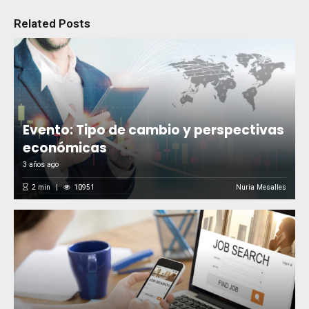
Related Posts
Evento: Tipo de cambio y perspectivas
económicas
3 años ago
2
min
10951
Nuria Mesalles