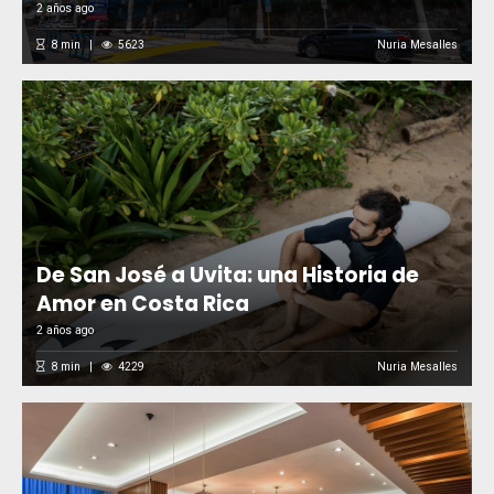
2 años ago
8
min
5623
Nuria Mesalles
De San José a Uvita: una Historia de
Amor en Costa Rica
2 años ago
8
min
4229
Nuria Mesalles