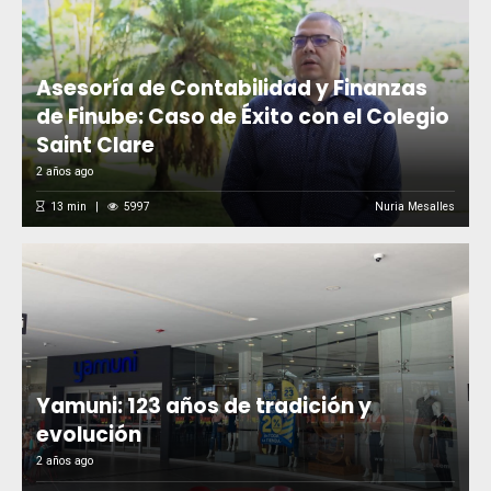
Asesoría de Contabilidad y Finanzas
de Finube: Caso de Éxito con el Colegio
Saint Clare
2 años ago
13
min
5997
Nuria Mesalles
Yamuni: 123 años de tradición y
evolución
2 años ago