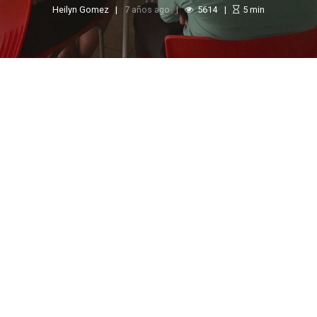
Heilyn Gomez
7 años ago
5614
5
min