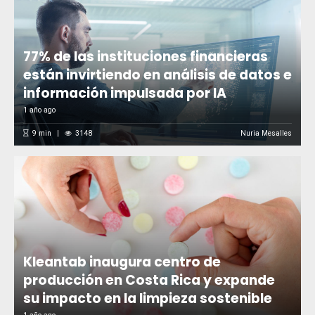
77% de las instituciones financieras
están invirtiendo en análisis de datos e
información impulsada por IA
1 año ago
9
min
3148
Nuria Mesalles
Kleantab inaugura centro de
producción en Costa Rica y expande
su impacto en la limpieza sostenible