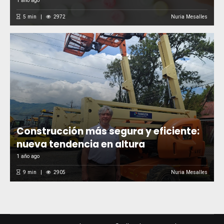
1 año ago
5
min
2972
Nuria Mesalles
Construcción más segura y eficiente:
nueva tendencia en altura
1 año ago
9
min
2905
Nuria Mesalles