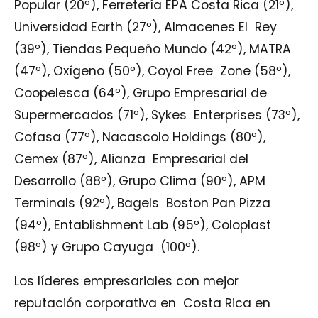
Popular (20º), Ferretería EPA Costa Rica (21º),
Universidad Earth (27º), Almacenes El Rey
(39º), Tiendas Pequeño Mundo (42º), MATRA
(47º), Oxígeno (50º), Coyol Free Zone (58º),
Coopelesca (64º), Grupo Empresarial de
Supermercados (71º), Sykes Enterprises (73º),
Cofasa (77º), Nacascolo Holdings (80º),
Cemex (87º), Alianza Empresarial del
Desarrollo (88º), Grupo Clima (90º), APM
Terminals (92º), Bagels Boston Pan Pizza
(94º), Entablishment Lab (95º), Coloplast
(98º) y Grupo Cayuga (100º).
Los líderes empresariales con mejor
reputación corporativa en Costa Rica en