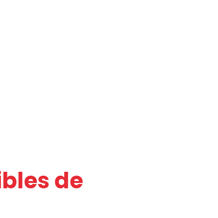
KA
Contacto
Anúnciese aquí
Las 500 de EKA
ibles de