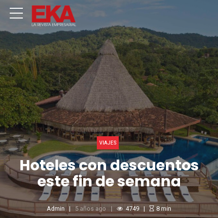
VIAJES
Hoteles con descuentos
este fin de semana
Admin
5 años ago
4749
8
min