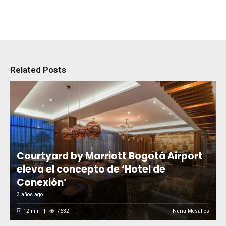
Related Posts
Courtyard by Marriott Bogotá Airport
eleva el concepto de ‘Hotel de
Conexión’
3 años ago
12
min
7632
Nuria Mesalles