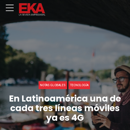
NOTAS GLOBALES
TECNOLOGÍA
En Latinoamérica una de
cada tres líneas móviles
ya es 4G