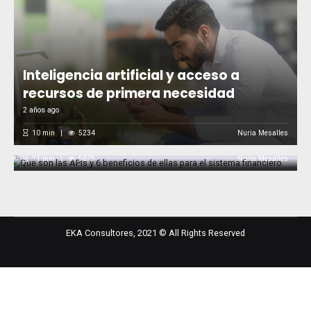
Inteligencia artificial y acceso a
recursos de primera necesidad
Qué son las APIs y 6 beneficios de ellas
2 años ago
para el sistema financiero
10
min
5234
Nuria Mesalles
2 años ago
11
min
5679
Nuria Mesalles
EKA Consultores, 2021 © All Rights Reserved