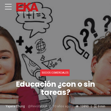
SOCIOS COMERCIALES
Educación ¿con o sin
tareas?
Yajaira Chung
RevistaEKA
10 años ago
13893
9
min