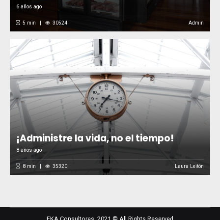
6 años ago
5
min
30524
Admin
¡Administre la vida, no el tiempo!
8 años ago
8
min
35320
Laura Leitón
EKA Consultores, 2021 © All Rights Reserved