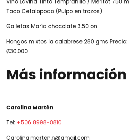
Vino Laviña Tinto Tempranillo / Merltot 750 ml
Taco Cefalopodo (Pulpo en trozos)
Galletas María chocolate 3.50 on
Hongos mixtos la calabrese 280 gms
Precio:
₡
30.000
Más información
Carolina Martén
Tel:
+506 8998-0810
Carolina.marten.n@gmail.com