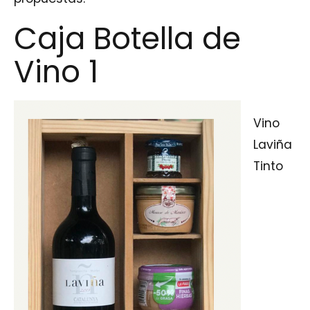
Caja Botella de
Vino 1
Vino
Laviña
Tinto