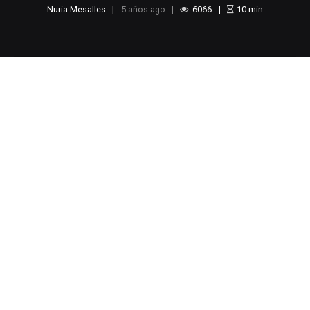
Nuria Mesalles
5 años ago
6066
10
min