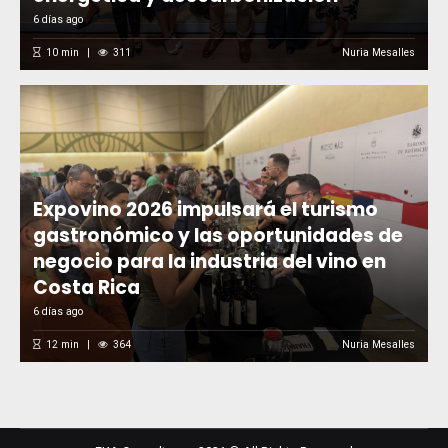
6 días ago
10
min
311
Nuria Mesalles
Expovino 2026 impulsará el turismo
gastronómico y las oportunidades de
negocio para la industria del vino en
Costa Rica
6 días ago
12
min
364
Nuria Mesalles