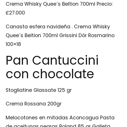
Crema Whisky Quee´s Beltion 700ml
Precio:
₡
27.000
Canasta esfera navideña .
Crema Whisky
Quee´s Beltion 700ml Grissini Dór Rosmarino
100×18
Pan Cantuccini
con chocolate
Stogliatine Glassate 125 gr
Crema Rossana 200gr
Melocotones en mitadas Aconcagua Pasta
de aceitunas negras Roland 85 gr Galleta