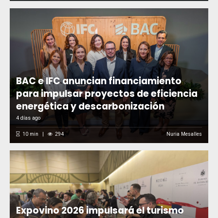
BAC e IFC anuncian financiamiento
para impulsar proyectos de eficiencia
energética y descarbonización
4 días ago
10
min
294
Nuria Mesalles
Expovino 2026 impulsará el turismo