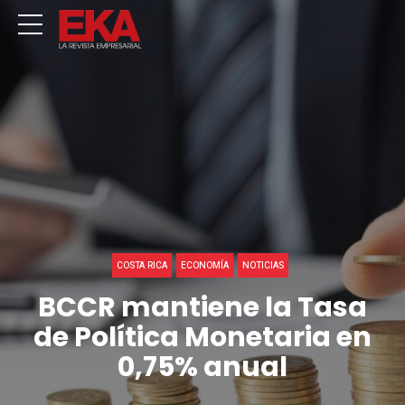
COSTA RICA
ECONOMÍA
NOTICIAS
BCCR mantiene la Tasa
de Política Monetaria en
0,75% anual