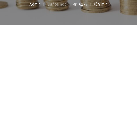
Admin
5 años ago
6277
9
min