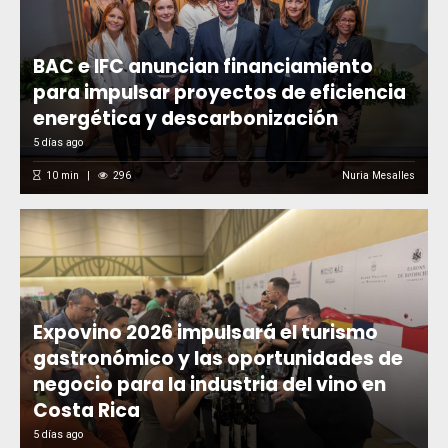
BAC e IFC anuncian financiamiento
para impulsar proyectos de eficiencia
energética y descarbonización
5 días ago
10
min
296
Nuria Mesalles
Expovino 2026 impulsará el turismo
gastronómico y las oportunidades de
negocio para la industria del vino en
Costa Rica
5 días ago