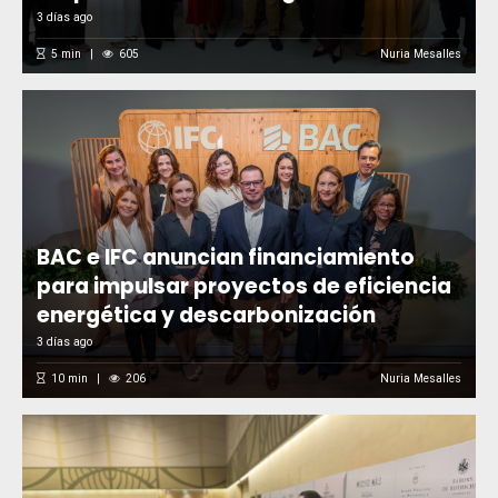
3 días ago
5
min
605
Nuria Mesalles
BAC e IFC anuncian financiamiento
para impulsar proyectos de eficiencia
energética y descarbonización
3 días ago
10
min
206
Nuria Mesalles