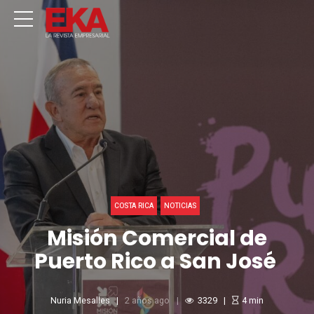
COSTA RICA
NOTICIAS
Misión Comercial de
Puerto Rico a San José
Nuria Mesalles
2 años ago
3329
4
min