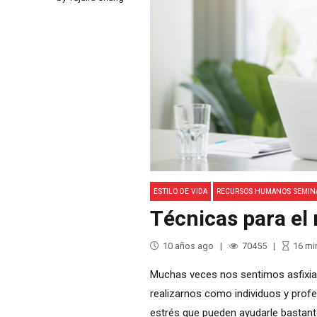
ESTILO DE VIDA
RECURSOS HUMANOS SEMIN
Técnicas para el 
10 años ago
70455
16
mi
Muchas veces nos sentimos asfixiado
realizarnos como individuos y prof
estrés que pueden ayudarle bastant