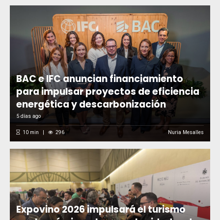
BAC e IFC anuncian financiamiento
para impulsar proyectos de eficiencia
energética y descarbonización
5 días ago
10
min
296
Nuria Mesalles
Expovino 2026 impulsará el turismo