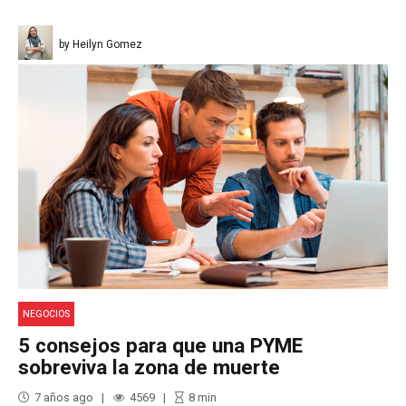
by Heilyn Gomez
NEGOCIOS
5 consejos para que una PYME
sobreviva la zona de muerte
7 años ago
4569
8
min