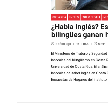
COSTA RICA
EMPLEO
ESTILO DE VIDA
NE
¿Habla inglés? E
bilingües ganan 
8 años ago
11800
6
min
El Ministerio de Trabajo y Segurida
laborales del bilingüismo en Costa R
Universidad de Costa Rica. El análi
laborales de saber inglés en Costa
Encuestas de Hogares del Instituto 