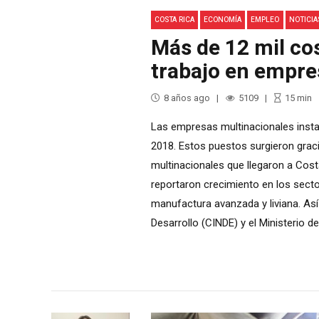
COSTA RICA
ECONOMÍA
EMPLEO
NOTICIA
Más de 12 mil co
trabajo en empre
8 años ago
5109
15
min
Las empresas multinacionales insta
2018. Estos puestos surgieron grac
multinacionales que llegaron a Cost
reportaron crecimiento en los sector
manufactura avanzada y liviana. Así 
Desarrollo (CINDE) y el Ministerio d